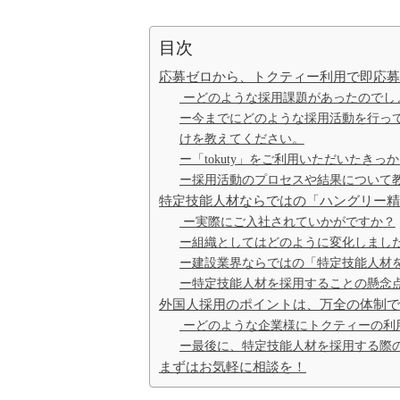
目次
応募ゼロから、トクティー利用で即応募
ーどのような採用課題があったのでし
ー今までにどのような採用活動を行っ
けを教えてください。
ー「tokuty」をご利用いただいたきっ
ー採用活動のプロセスや結果について
特定技能人材ならではの「ハングリー精
ー実際にご入社されていかがですか？
ー組織としてはどのように変化しまし
ー建設業界ならではの「特定技能人材
ー特定技能人材を採用することの懸念
外国人採用のポイントは、万全の体制で
ーどのような企業様にトクティーの利
ー最後に、特定技能人材を採用する際
まずはお気軽に相談を！